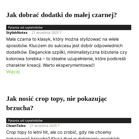
Jak dobrać dodatki do małej czarnej?
Pytania od czytelników
0
StylishNotes
-
21 września 2025
Mała czarna to klasyk, który można stylizować na wiele
sposobów. Kluczem do sukcesu jest dobór odpowiednich
dodatków. Eleganckie szpilki, minimalistyczna biżuteria czy
kolorowa torebka – to idealne uzupełnienie, które podkreśli
charakter kreacji. Warto eksperymentować!
Więcej
Jak nosić crop topy, nie pokazując
brzucha?
Pytania od czytelników
0
ClosetTales
-
21 września 2025
Crop topy to letni hit, ale co zrobić, gdy nie chcemy
pokazywać brzucha? Klucz tkwi w dobieraniu wysokich