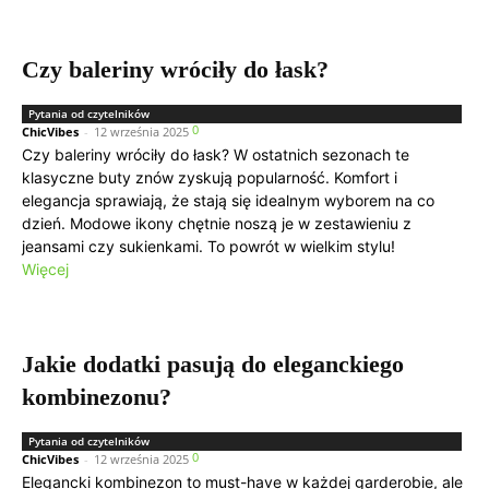
Czy baleriny wróciły do łask?
Pytania od czytelników
0
ChicVibes
-
12 września 2025
Czy baleriny wróciły do łask? W ostatnich sezonach te
klasyczne buty znów zyskują popularność. Komfort i
elegancja sprawiają, że stają się idealnym wyborem na co
dzień. Modowe ikony chętnie noszą je w zestawieniu z
jeansami czy sukienkami. To powrót w wielkim stylu!
Więcej
Jakie dodatki pasują do eleganckiego
kombinezonu?
Pytania od czytelników
0
ChicVibes
-
12 września 2025
Elegancki kombinezon to must-have w każdej garderobie, ale