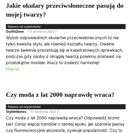
Jakie okulary przeciwsłoneczne pasują do
mojej twarzy?
Pytania od czytelników
0
OutfitZone
-
13 września 2025
Wybór odpowiednich okularów przeciwsłonecznych to nie
tylko kwestia stylu, ale również kształtu twarzy. Owalne
twarze świetnie prezentują się w kwadratowych oprawkach,
podczas gdy osoby z okrągłą twarzą powinny postawić na
prostokątne modele. Klucz to znaleźć harmonię!
Więcej
Czy moda z lat 2000 naprawdę wraca?
Pytania od czytelników
0
StylishNotes
-
13 września 2025
Czy moda z lat 2000 naprawdę wraca? Odpowiedź brzmi:
tak! Coraz więcej trendów z tamtej epoki, jak szerokie jeansy
czy fluorescencyjne akcesoria, zyskuje popularność. Czy to