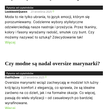
Pytania od czytelników
0
LookbookQueen
-
23 września 2025
Moda to nie tylko ubrania, to język emocji, którym się
porozumiewamy. Codzienne wybory stylistyczne
odzwierciedlają nasze nastroje i przeżycia. Przez tkaniny,
kolory i fasony wyrażamy radość, smutek czy bunt. Czy
możemy nazywać to sztuką? Zdecydowanie tak!
Więcej
Czy modne są nadal oversize marynarki?
Pytania od czytelników
0
OutfitZone
-
23 września 2025
Oversize marynarki wciąż zachwycają w modzie! Ich luźny
krój łączy komfort z elegancją, co sprawia, że są idealne
zarówno na co dzień, jak i na formalne okazje. Co więcej,
pasują do wielu stylizacji – od casualowych po bardziej
wyrafinowane.
Więcej