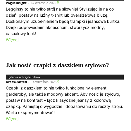
0
VogueInsight
-
14 września 2025
Legginsy to nie tylko strój na siłownię! Stylizując je na co
dzień, postaw na luźny t-shirt lub oversize'ową bluzę.
Doskonałym uzupełnieniem będą trampki i jeansowa kurtka.
Dzięki odpowiednim akcesoriom, stworzysz modny,
casualowy look!
Więcej
Jak nosić czapki z daszkiem stylowo?
Pytania od czytelników
0
DressCrafted
-
14 września 2025
Czapki z daszkiem to nie tylko funkcjonalny element
garderoby, ale także modowy akcent. Aby nosić je stylowo,
postaw na kontrast – łącz klasyczne jeansy z kolorową
czapką. Pamiętaj o wygodzie i dopasowaniu do reszty stroju.
Warto eksperymentować!
Więcej