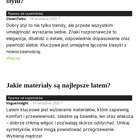
stylu?
Pytania od czytelników
0
ClosetTales
-
18 września 2025
Dobry styl to nie tylko trendy, ale przede wszystkim
umiejętność wyrażania siebie. Znaki rozpoznawcze to
elegancja, dbałość o detale, odpowiednie dopasowanie oraz
pewność siebie. Kluczowe jest umiejętne łączenie klasyki z
nowoczesnością.
Więcej
Jakie materiały są najlepsze latem?
Pytania od czytelników
0
VogueInsight
-
17 września 2025
Latem kluczowe jest wybieranie materiałów, które zapewnią
komfort i przewiewność. Idealne są bawełna, len oraz wiskoza
– dobrze chłoną wilgoć i pozwalają skórze oddychać. Unikaj
syntetyków, które mogą powodować przegrzewanie.
Wybieraj mądrze!