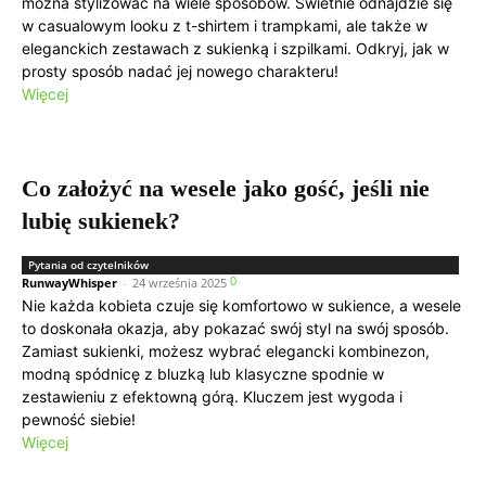
można stylizować na wiele sposobów. Świetnie odnajdzie się
w casualowym looku z t-shirtem i trampkami, ale także w
eleganckich zestawach z sukienką i szpilkami. Odkryj, jak w
prosty sposób nadać jej nowego charakteru!
Więcej
Co założyć na wesele jako gość, jeśli nie
lubię sukienek?
Pytania od czytelników
0
RunwayWhisper
-
24 września 2025
Nie każda kobieta czuje się komfortowo w sukience, a wesele
to doskonała okazja, aby pokazać swój styl na swój sposób.
Zamiast sukienki, możesz wybrać elegancki kombinezon,
modną spódnicę z bluzką lub klasyczne spodnie w
zestawieniu z efektowną górą. Kluczem jest wygoda i
pewność siebie!
Więcej