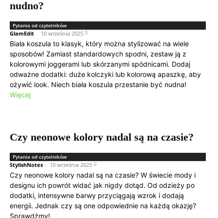
nudno?
Pytania od czytelników
0
GlamEdit
-
10 września 2025
Biała koszula to klasyk, który można stylizować na wiele
sposobów! Zamiast standardowych spodni, zestaw ją z
kolorowymi joggerami lub skórzanymi spódnicami. Dodaj
odważne dodatki: duże kolczyki lub kolorową apaszkę, aby
ożywić look. Niech biała koszula przestanie być nudna!
Więcej
Czy neonowe kolory nadal są na czasie?
Pytania od czytelników
0
StylishNotes
-
10 września 2025
Czy neonowe kolory nadal są na czasie? W świecie mody i
designu ich powrót widać jak nigdy dotąd. Od odzieży po
dodatki, intensywne barwy przyciągają wzrok i dodają
energii. Jednak czy są one odpowiednie na każdą okazję?
Sprawdźmy!