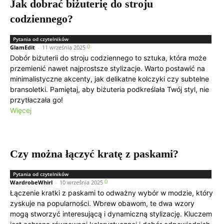
Jak dobrać biżuterię do stroju
codziennego?
Pytania od czytelników
0
GlamEdit
-
11 września 2025
Dobór biżuterii do stroju codziennego to sztuka, która może
przemienić nawet najprostsze stylizacje. Warto postawić na
minimalistyczne akcenty, jak delikatne kolczyki czy subtelne
bransoletki. Pamiętaj, aby biżuteria podkreślała Twój styl, nie
przytłaczała go!
Więcej
Czy można łączyć kratę z paskami?
Pytania od czytelników
0
WardrobeWhirl
-
10 września 2025
Łączenie kratki z paskami to odważny wybór w modzie, który
zyskuje na popularności. Wbrew obawom, te dwa wzory
mogą stworzyć interesującą i dynamiczną stylizację. Kluczem