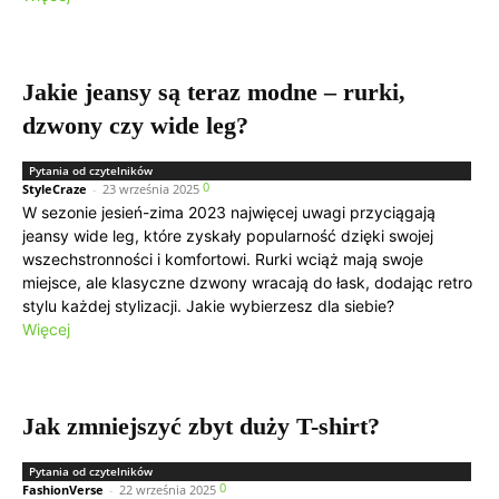
Jakie jeansy są teraz modne – rurki,
dzwony czy wide leg?
Pytania od czytelników
0
StyleCraze
-
23 września 2025
W sezonie jesień-zima 2023 najwięcej uwagi przyciągają
jeansy wide leg, które zyskały popularność dzięki swojej
wszechstronności i komfortowi. Rurki wciąż mają swoje
miejsce, ale klasyczne dzwony wracają do łask, dodając retro
stylu każdej stylizacji. Jakie wybierzesz dla siebie?
Więcej
Jak zmniejszyć zbyt duży T-shirt?
Pytania od czytelników
0
FashionVerse
-
22 września 2025