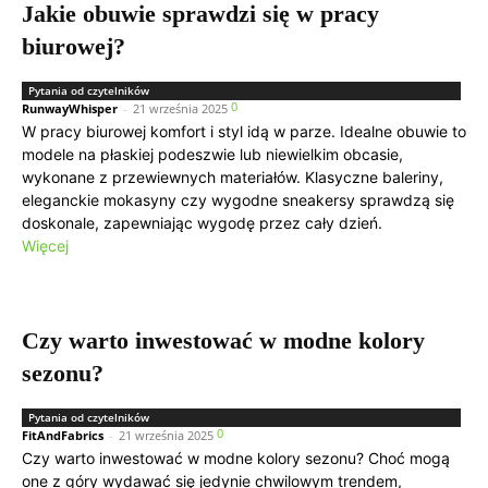
Jakie obuwie sprawdzi się w pracy
biurowej?
Pytania od czytelników
0
RunwayWhisper
-
21 września 2025
W pracy biurowej komfort i styl idą w parze. Idealne obuwie to
modele na płaskiej podeszwie lub niewielkim obcasie,
wykonane z przewiewnych materiałów. Klasyczne baleriny,
eleganckie mokasyny czy wygodne sneakersy sprawdzą się
doskonale, zapewniając wygodę przez cały dzień.
Więcej
Czy warto inwestować w modne kolory
sezonu?
Pytania od czytelników
0
FitAndFabrics
-
21 września 2025
Czy warto inwestować w modne kolory sezonu? Choć mogą
one z góry wydawać się jedynie chwilowym trendem,