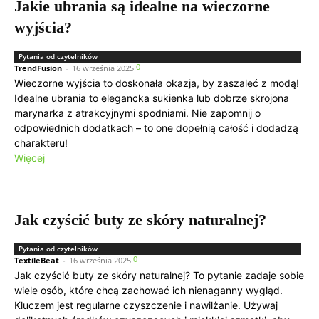
Jakie ubrania są idealne na wieczorne
wyjścia?
Pytania od czytelników
0
TrendFusion
-
16 września 2025
Wieczorne wyjścia to doskonała okazja, by zaszaleć z modą!
Idealne ubrania to elegancka sukienka lub dobrze skrojona
marynarka z atrakcyjnymi spodniami. Nie zapomnij o
odpowiednich dodatkach – to one dopełnią całość i dodadzą
charakteru!
Więcej
Jak czyścić buty ze skóry naturalnej?
Pytania od czytelników
0
TextileBeat
-
16 września 2025
Jak czyścić buty ze skóry naturalnej? To pytanie zadaje sobie
wiele osób, które chcą zachować ich nienaganny wygląd.
Kluczem jest regularne czyszczenie i nawilżanie. Używaj