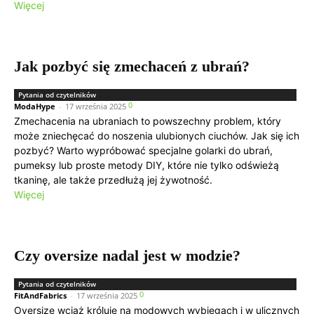
Więcej
Jak pozbyć się zmechaceń z ubrań?
Pytania od czytelników
0
ModaHype
-
17 września 2025
Zmechacenia na ubraniach to powszechny problem, który
może zniechęcać do noszenia ulubionych ciuchów. Jak się ich
pozbyć? Warto wypróbować specjalne golarki do ubrań,
pumeksy lub proste metody DIY, które nie tylko odświeżą
tkaninę, ale także przedłużą jej żywotność.
Więcej
Czy oversize nadal jest w modzie?
Pytania od czytelników
0
FitAndFabrics
-
17 września 2025
Oversize wciąż króluje na modowych wybiegach i w ulicznych