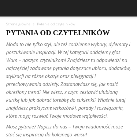
Strona główna
Pytania od czytelników
PYTANIA OD CZYTELNIKÓW
Moda to nie tylko styl, ale też codzienne wybory, dylematy i
poszukiwanie inspiracji. W tej kategorii oddajemy głos
Wam – naszym czytelnikom! Znajdziesz tu odpowiedzi na
najczęściej zadawane pytania dotyczące ubioru, dodatków,
stylizacji na różne okazje oraz pielęgnacji i
przechowywania odzieży. Zastanawiasz się, jak nosić
określony trend? Nie wiesz, z czym zestawić ulubioną
kurtkę lub jak dobrać torebkę do sukienki? Właśnie tutaj
znajdziesz praktyczne wskazówki, porady i rozwiązania,
które mogą rozwiać Twoje modowe wątpliwości.
Masz pytanie? Napisz do nas – Twoja wiadomość może
stać się inspiracją do kolejnego wpisu!