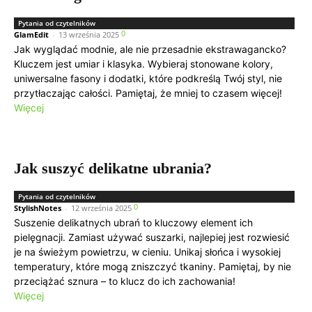
Pytania od czytelników
0
GlamEdit
-
13 września 2025
Jak wyglądać modnie, ale nie przesadnie ekstrawagancko?
Kluczem jest umiar i klasyka. Wybieraj stonowane kolory,
uniwersalne fasony i dodatki, które podkreślą Twój styl, nie
przytłaczając całości. Pamiętaj, że mniej to czasem więcej!
Więcej
Jak suszyć delikatne ubrania?
Pytania od czytelników
0
StylishNotes
-
12 września 2025
Suszenie delikatnych ubrań to kluczowy element ich
pielęgnacji. Zamiast używać suszarki, najlepiej jest rozwiesić
je na świeżym powietrzu, w cieniu. Unikaj słońca i wysokiej
temperatury, które mogą zniszczyć tkaniny. Pamiętaj, by nie
przeciążać sznura – to klucz do ich zachowania!
Więcej