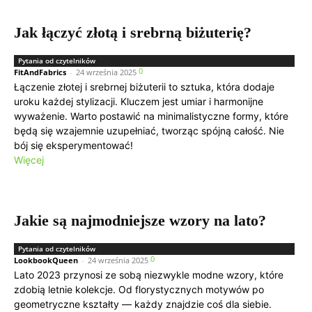
Jak łączyć złotą i srebrną biżuterię?
Pytania od czytelników
0
FitAndFabrics
-
24 września 2025
Łączenie złotej i srebrnej biżuterii to sztuka, która dodaje
uroku każdej stylizacji. Kluczem jest umiar i harmonijne
wyważenie. Warto postawić na minimalistyczne formy, które
będą się wzajemnie uzupełniać, tworząc spójną całość. Nie
bój się eksperymentować!
Więcej
Jakie są najmodniejsze wzory na lato?
Pytania od czytelników
0
LookbookQueen
-
24 września 2025
Lato 2023 przynosi ze sobą niezwykle modne wzory, które
zdobią letnie kolekcje. Od florystycznych motywów po
geometryczne kształty — każdy znajdzie coś dla siebie.